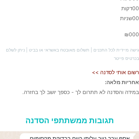
דקות
שניות
₪0
ה מיידית לכל התכנים | תשלום מאובטח באשראי או בביט | ניתן לשלם
טיס פייטר
ם אותי לסדנה >>
יות מלאה:
דה והסדנה לא תתרום לך - כספך יושב לך בחזרה.
תגובות ממשתתפי הסדנה