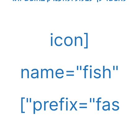
[icon
name="fish"
prefix="fas"]