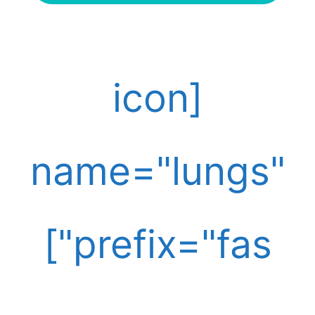
[icon
name="lungs"
prefix="fas"]