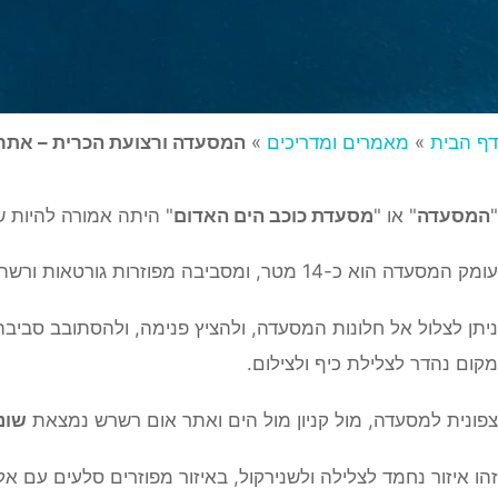
דף הבית
»
מאמרים ומדריכים
»
המסעדה ורצועת הכרית – אתר
"
המסעדה
" או "
מסעדת כוכב הים האדום
" היתה אמורה להיות ש
עומק המסעדה הוא כ-14 מטר, ומסביבה מפוזרות גורטאות ורשתות. על קירות המסעדה, ועל הגרוטאות, התפתחו אלמוגים רבים, כך נוצר לו אתר צלילה נחמד ורדוד. 🪸
ניתן לצלול אל חלונות המסעדה, ולהציץ פנימה, ולהסתובב סביבה 
מקום נהדר לצלילת כיף ולצילום.
צפונית למסעדה, מול קניון מול הים ואתר אום רשרש נמצאת
שונ
זהו איזור נחמד לצלילה ולשנירקול, באיזור מפוזרים סלעים עם א