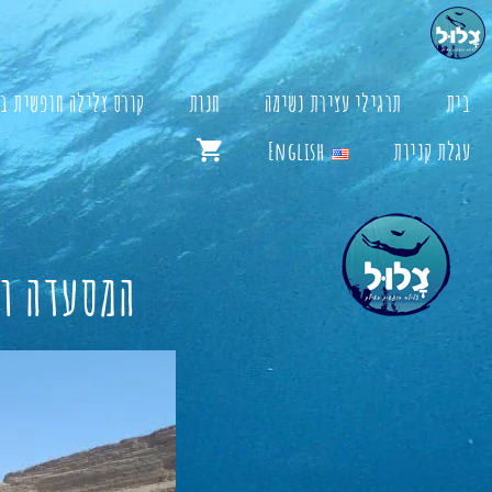
דלג
תוכן
בית
תרגילי עצירת נשימה
חנות
קורס צלילה חופשית ב
עגלת קניות
English
המסעדה ו