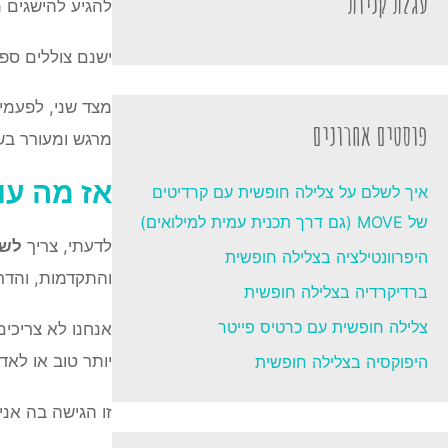
עגלת קניות
להגיע להישגים מ
ישנם צוללים ספ
מצד שני, לפעמ
פוסטים אחרונים
מרגש ומעורר בש
אז מה עו
איך לשלם על צלילה חופשית עם קרדיטים
של MOVE (גם דרך תכנית עמית למילואים)
לדעתי, צריך
לשל
היפרוונטילציה בצלילה חופשית
והתקדמות, והדר
ברדיקרדיה בצלילה חופשית
צלילה חופשית עם כרטיס פייטר
אנחנו לא צריכים
יותר טוב או לא
היפוקסיה בצלילה חופשית
זו הגישה בה אני