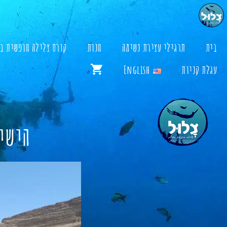
דלג
תוכן
בית
תרגילי עצירת נשימה
חנות
קורס צלילה חופשית ב
עגלת קניות
English
הישי