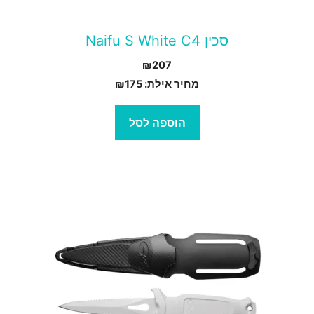
סכין Naifu S White C4
₪
207
מחיר אילת:
175
₪
הוספה לסל