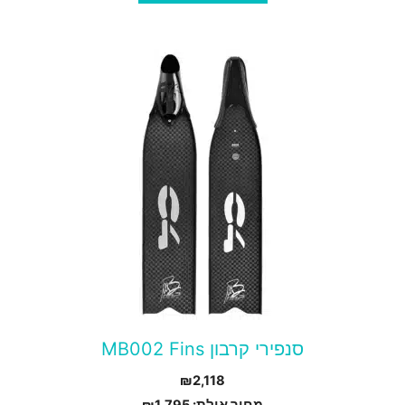
מוצר
ה
ש
ספר
וגים.
יתן
בחור
ת
אפשרויות
עמוד
סנפירי קרבון MB002 Fins
מוצר
₪
2,118
מחיר אילת:
1,795
₪