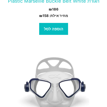
חגורת Plastic Marseille Buckle Belt White
₪
186
מחיר אילת:
158
₪
הוספה לסל