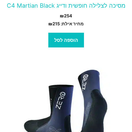
מסיכה לצלילה חופשית ודייג C4 Martian Black
₪
254
מחיר אילת:
215
₪
הוספה לסל
מוצר
ה
ש
ספר
וגים.
יתן
בחור