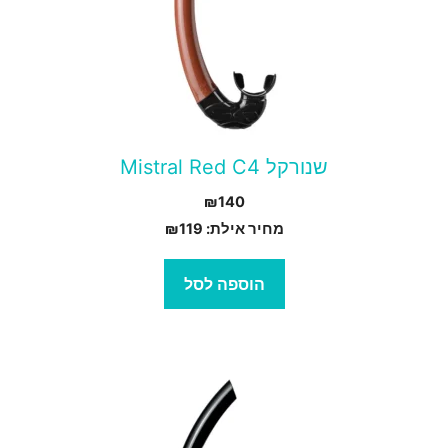
שנורקל Mistral Red C4
₪
140
מחיר אילת:
119
₪
הוספה לסל