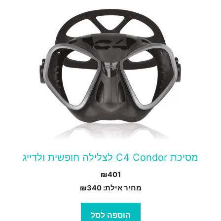
מסיכת C4 Condor לצלילה חופשית ולדייג
₪
401
מחיר אילת:
340
₪
הוספה לסל