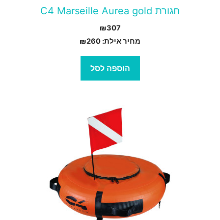
חגורת C4 Marseille Aurea gold
₪
307
מחיר אילת:
260
₪
הוספה לסל