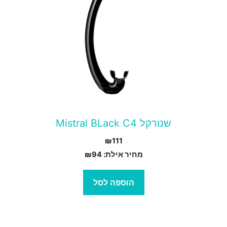
שנורקל Mistral BLack C4
₪
111
מחיר אילת:
94
₪
הוספה לסל