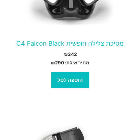
מסיכת צלילה חופשית C4 Falcon Black
₪
342
מחיר אילת:
290
₪
הוספה לסל
מוצר
ה
ש
ספר