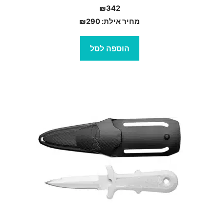
₪
342
מחיר אילת:
290
₪
הוספה לסל