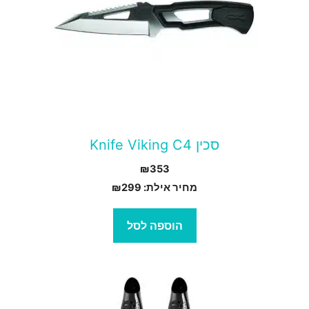
סכין Knife Viking C4
₪
353
מחיר אילת:
299
₪
הוספה לסל
מוצר