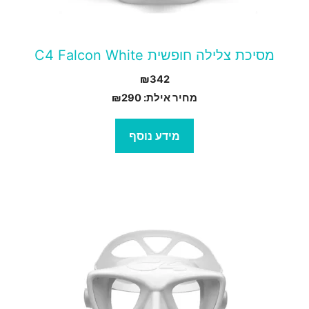
מסיכת צלילה חופשית C4 Falcon White
₪
342
מחיר אילת:
290
₪
מידע נוסף
מוצר
ה
ש
ספר
וגים.
יתן