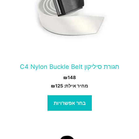
וגים.
יתן
בחור
ת
אפשרויות
עמוד
חגורת סיליקון C4 Nylon Buckle Belt
מוצר
₪
148
מחיר אילת:
125
₪
בחר אפשרויות