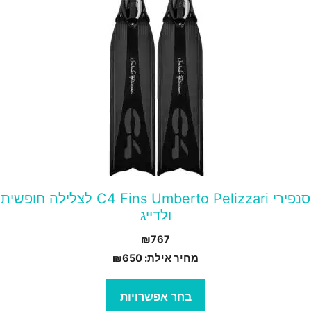
ה
ש
ספר
וגים.
יתן
בחור
ת
אפשרויות
עמוד
סנפירי C4 Fins Umberto Pelizzari לצלילה חופשית
מוצר
ולדייג
₪
767
מחיר אילת:
650
₪
בחר אפשרויות