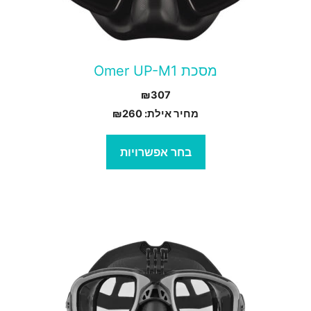
וגים.
יתן
בחור
מסכת Omer UP-M1
ת
₪
307
אפשרויות
מחיר אילת:
260
₪
עמוד
מוצר
בחר אפשרויות