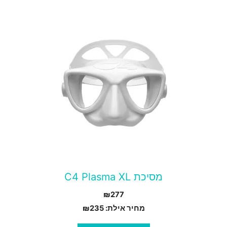
מוצר
ה
ש
ספר
וגים.
יתן
בחור
ת
אפשרויות
עמוד
מסיכת C4 Plasma XL
מוצר
₪
277
מחיר אילת:
235
₪