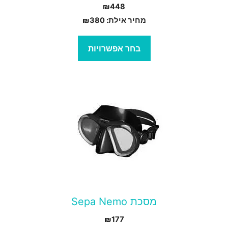
₪
448
עמוד
מחיר אילת:
380
₪
מוצר
בחר אפשרויות
מוצר
ה
ש
ספר
וגים.
יתן
בחור
מסכת Sepa Nemo
ת
₪
177
אפשרויות