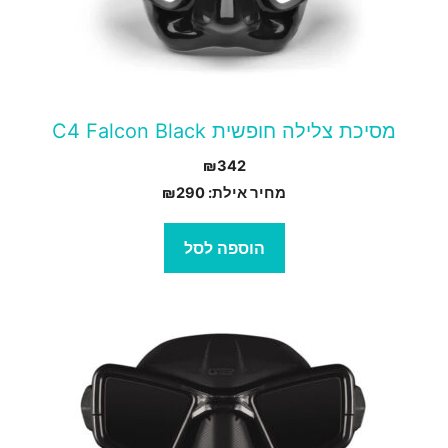
מסיכת צלילה חופשית C4 Falcon Black
₪
342
מחיר אילת:
290
₪
הוספה לסל
מוצר
ה
ש
ספר