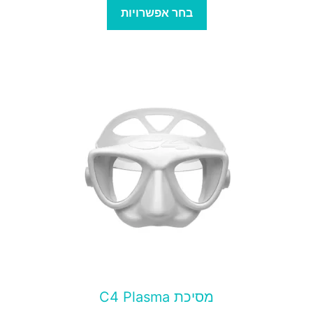
בחר אפשרויות
מוצר
ה
ש
ספר
וגים.
יתן
בחור
ת
אפשרויות
עמוד
מסיכת C4 Plasma
מוצר