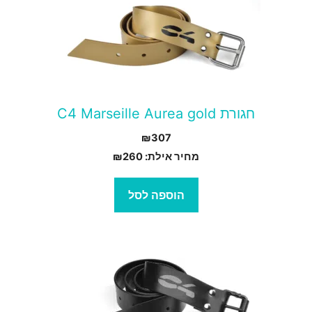
חגורת C4 Marseille Aurea gold
₪
307
מחיר אילת:
260
₪
הוספה לסל