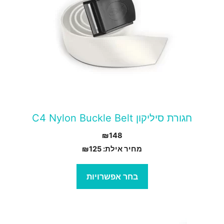
ספר
וגים.
יתן
בחור
ת
אפשרויות
עמוד
חגורת סיליקון C4 Nylon Buckle Belt
מוצר
₪
148
מחיר אילת:
125
₪
בחר אפשרויות