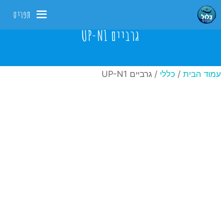
דלג
תפריט
תוכן
גרביים UP-N1
עמוד הבית
/
כללי
/ גרביים UP-N1