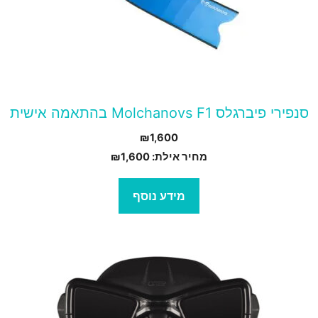
סנפירי פיברגלס Molchanovs F1 בהתאמה אישית
₪
1,600
מחיר אילת:
1,600
₪
מידע נוסף
מוצר
ה
ש