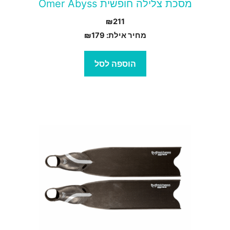
מסכת צלילה חופשית Omer Abyss
₪
211
מחיר אילת:
179
₪
הוספה לסל
מוצר
ה
ש
ספר
וגים.
יתן
בחור
ת