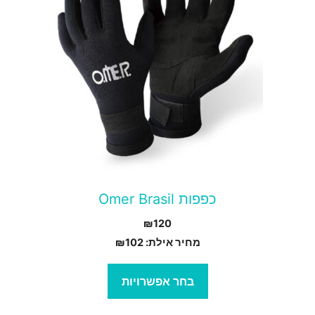
ספר
וגים.
יתן
בחור
ת
אפשרויות
עמוד
מוצר
כפפות Omer Brasil
₪
120
מחיר אילת:
102
₪
בחר אפשרויות