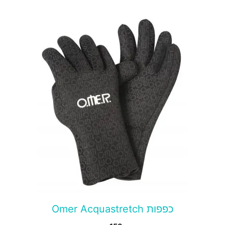
מוצר
ה
ש
ספר
וגים.
יתן
בחור
ת
אפשרויות
עמוד
מוצר
כפפות Omer Acquastretch