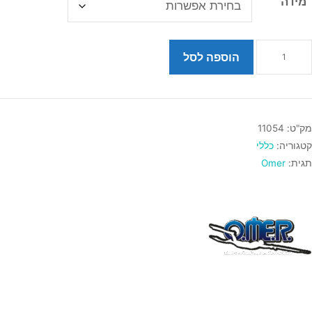
מידה
מות
הוספה לסל
ל
ליפת
לילה
מק"ט:
11054
ופשית
קטגוריה:
כללי
נשים
תגית:
Omer
Ome
Up
Explore