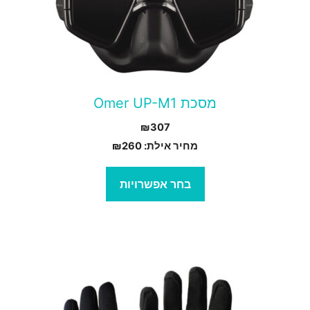
ש
ספר
וגים.
יתן
בחור
מסכת Omer UP-M1
ת
₪
307
אפשרויות
מחיר אילת:
260
₪
עמוד
מוצר
בחר אפשרויות
מוצר
ה
ש