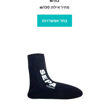
₪
153
מחיר אילת:
130
₪
בחר אפשרויות
מוצר
ה
ש
ספר
וגים.
יתן
בחור
ת
אפשרויות