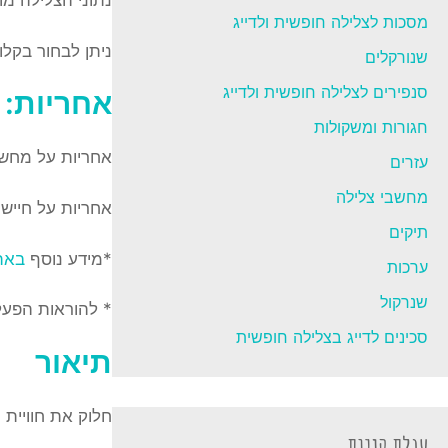
מסכות לצלילה חופשית ולדייג
ניתן לבחור בקלות בין 4 מצבי צלילה ולסקור את התפריט הפשוט אך האינטואיט
שנורקלים
סנפירים לצלילה חופשית ולדייג
אחריות:
חגורות ומשקולות
אחריות על מחשב
עזרים
מחשבי צלילה
אחריות על חיישן עומ
תיקים
*מידע נוסף
באת
ערכות
שנרקול
* להוראות הפע
סכינים לדייג בצלילה חופשית
תיאור
חלוק את חוויית
עגלת קניות