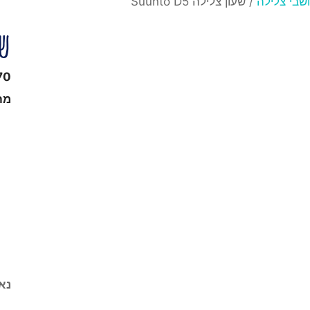
בי צלילה
/ שעון צלילה Suunto D5
שע
70
מח
נא