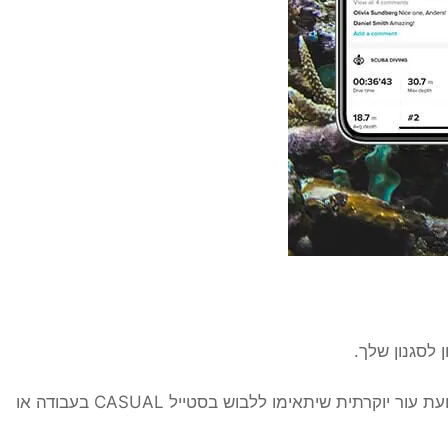
לסגנון שלך.
בצלילה בחר צבע שתואם צבע הציוד שלך, ומעל המים בחר רצועת סיליקון און רצועת עור יוקרתית שיתאימו ללבוש בסטייל CASUAL בעבודה או