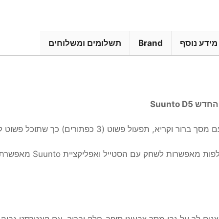
מידע נוסף
Brand
תשלומים ומשלוחים
Suunto D
א, תפעול פשוט (3 כפתורים) כך שתוכל פשוט להנות ולהתמקד בצלילה.
הרצועות המתחלפות 
צגים לך על גבי מסך צבעוני סופר-חלק וברור, עם קונטרסט גבוה.