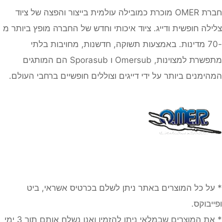
חברת OMER מוכרת כמובילה עולמית בייצור והפצה של ציוד
צלילה חופשית ודייג. ציוד איכותי וחדש של החברה מופץ ביותר מ
-70 מדינות. באמצעות תשוקה, חדשנות, מחויבות בלתי
מתפשרת למצוינות, Omersub ו Sporasub הם המותגים
המהימנים ביותר על ידי דייגים וצוללים חופשיים ברחבי העולם.
* על כל המוצרים באתר ניתן לשלם בכרטיס אשראי, ביט
ופייבוקס.
* את המוצרים שבמלאי ניתן להזמין ואנו נשלח אותם תוך 3 ימי