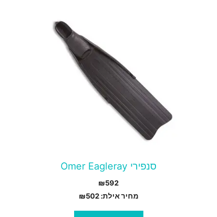
מוצר
ה
ש
ספר
וגים.
יתן
בחור
ת
אפשרויות
עמוד
סנפירי Omer Eagleray
מוצר
₪
592
מחיר אילת:
502
₪