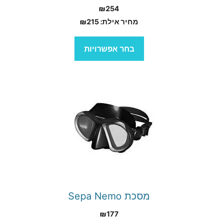
₪
254
מחיר אילת:
215
₪
בחר אפשרויות
למוצר
זה
יש
מספר
סוגים.
ניתן
לבחור
מסכת Sepa Nemo
את
₪
177
האפשרויות