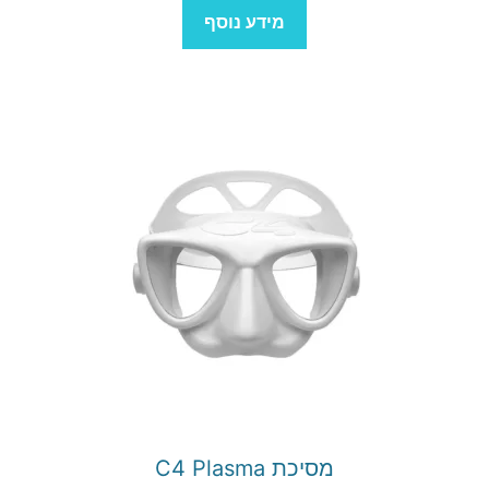
מידע נוסף
למוצר
זה
יש
מספר
סוגים.
ניתן
לבחור
את
האפשרויות
בעמוד
מסיכת C4 Plasma
המוצר