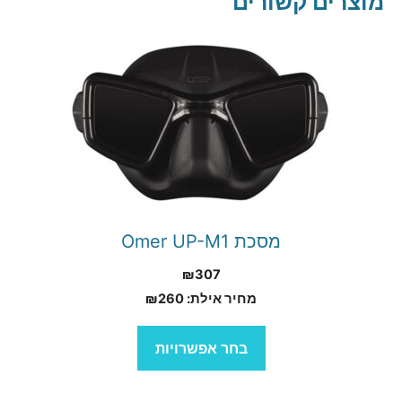
מוצרים קשורים
למוצר
זה
יש
מספר
סוגים.
ניתן
לבחור
מסכת Omer UP-M1
את
₪
307
האפשרויות
מחיר אילת:
260
₪
בעמוד
המוצר
בחר אפשרויות