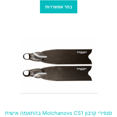
בחר אפשרויות
מוצר
ה
ש
ספר
וגים.
יתן
בחור
ת
אפשרויות
עמוד
סנפירי קרבון Molchanovs CS1 בהתאמה אישית
מוצר