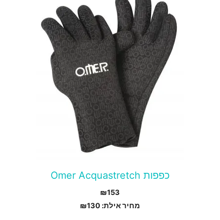
ה
ש
ספר
וגים.
יתן
בחור
ת
אפשרויות
עמוד
מוצר
כפפות Omer Acquastretch
₪
153
מחיר אילת:
130
₪