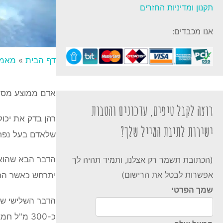
תקנון ומדיניות החזרים
אנו מכבדים:
דף הבית
»
מאמר
אדם ממוצע מסוגל לעצור את הנשימה ל
רוצה לקבל טיפים, עדכונים והטבות
רהן בדק את יכו
ישירות לתיבת המייל שלך?
שלאדם בעל נפח ריאות של 5.5 ליטר יש
הדבר הבא שהוא 
(הכתובת תשמר רק אצלנו, ותמיד תהיה לך
אפשרות לבטל את הרישום)
יתרחש כאשר החמצן ירד ב-50%. זאת אומרת שמתוך 2.1 ליטר חמצן, 
שמך הפרטי
הדבר השלישי שר
כ-300 מ"ל חמצן בדקה.