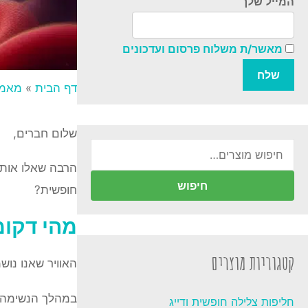
המייל שלך
מאשר/ת משלוח פרסום ועדכונים
דף הבית
»
מאמר
שלום חברים,
חיפוש
הרבה שאלו אותי
עבור:
חיפוש
חופשית?
מהי דקו
קטגוריות מוצרים
האוויר שאנו נושמים מורכב מ-78% חנקן, 21% חמצן, 0.03% 
במהלך הנשימה הח
חליפות צלילה חופשית ודייג