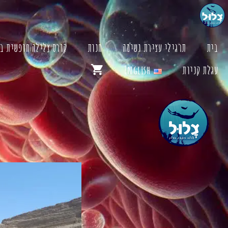
דלג
תוכן
בית
תרגילי עצירת נשימה
חנות
קורס צלילה חופשית ב
עגלת קניות
English